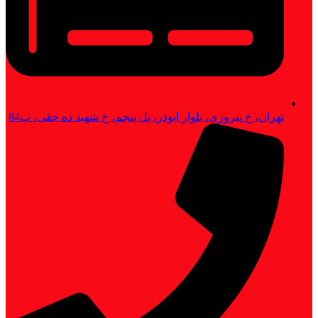
تهران، خ پیروزی، بلوار ابوذر، پل پنجم، خ شهید ده حقی، پ84