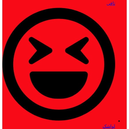
تافی
لواشک