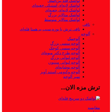
لواشک فله بین‌الملل
لواشک لایه‌ای استیکی جعبه‌ای
لواشک لایه‌ای جعبه‌ای
لواشک متالایز بزرگ
لواشک متالایز متوسط
تافی
تافی ترش با پوره سیب بی‌همتا فله‌ای
آلوچه
آلوچمک
آلوچه سسی بزرگ
آلوچه سسی کوچک
آلوچه طرح دکتر میوه‌‌ای
آلوچه لیوانی بزرگ
آلوچه لیوانی مینیون
آلوچه نوشابه‌‌ای
آلوچه وکیومی استند آویز
تمبر آلوچه
ترش مزه الان...
مقایسه