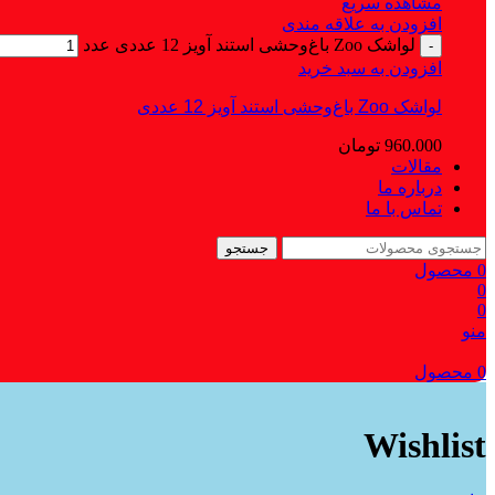
مشاهده سریع
افزودن به علاقه مندی
لواشک Zoo باغ‌وحشی استند آویز 12 عددی عدد
-
افزودن به سبد خرید
لواشک Zoo باغ‌وحشی استند آویز 12 عددی
960.000
تومان
مقالات
درباره ما
تماس با ما
جستجو
0
محصول
0
0
منو
0
محصول
Wishlist