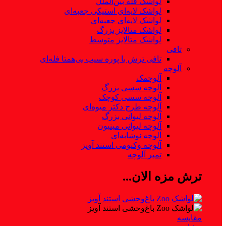
لواشک فله بین‌الملل
لواشک لایه‌ای استیکی جعبه‌ای
لواشک لایه‌ای جعبه‌ای
لواشک متالایز بزرگ
لواشک متالایز متوسط
تافی
تافی ترش با پوره سیب بی‌همتا فله‌ای
آلوچه
آلوچمک
آلوچه سسی بزرگ
آلوچه سسی کوچک
آلوچه طرح دکتر میوه‌‌ای
آلوچه لیوانی بزرگ
آلوچه لیوانی مینیون
آلوچه نوشابه‌‌ای
آلوچه وکیومی استند آویز
تمبر آلوچه
ترش مزه الان...
مقایسه