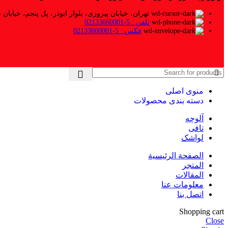
تهران، خیابان پیروزی، بلوار ابوذر، پل پنجم، خیابان ش
تلفن : 5-02133660001
فکس : 5-02133660001
منوی اصلی
دسته بندی محصولات
آلوچه
تافی
لواشک
الصفحة الرئيسية
المتجر
المقالات
معلومات عنا
اتصل بنا
Shopping cart
Close