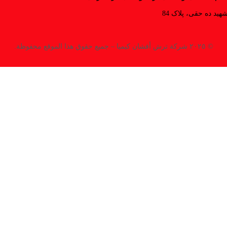
هید ده حقی، پلاک 84
© ٢٠٢٥ شركة ترش أفشان كيميا – جميع حقوق هذا الموقع محفوظة.