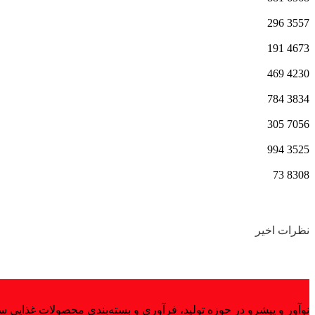
296
3557
191
4673
469
4230
784
3834
305
7056
994
3525
73
8308
نظرات اخیر
نوآور و پیشرو در حوزه تولید، فرآوری و بسته‌بندی محصولات غذایی سال