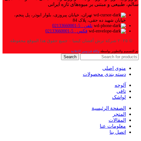
سالم، طبیعی و مبتنی بر میوه‌های تازه ایرانی
تهران، خیابان پیروزی، بلوار ابوذر، پل پنجم،
خیابان شهید ده حقی، پلاک 84
تلفن : 5-02133660001
فکس : 5-02133660001
© ٢٠٢٥ شركة ترش أفشان كيميا – جميع حقوق هذا الموقع محفوظة.
تم التصميم والتطوير بواسطة
وكالة فردوس الإعلانية
Search
منوی اصلی
دسته بندی محصولات
آلوچه
تافی
لواشک
الصفحة الرئيسية
المتجر
المقالات
معلومات عنا
اتصل بنا