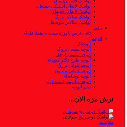
لواشک فله بین‌الملل
لواشک لایه‌ای استیکی جعبه‌ای
لواشک لایه‌ای جعبه‌ای
لواشک متالایز بزرگ
لواشک متالایز متوسط
تافی
تافی ترش با پوره سیب بی‌همتا فله‌ای
آلوچه
آلوچمک
آلوچه سسی بزرگ
آلوچه سسی کوچک
آلوچه طرح دکتر میوه‌‌ای
آلوچه لیوانی بزرگ
آلوچه لیوانی مینیون
آلوچه نوشابه‌‌ای
آلوچه وکیومی استند آویز
تمبر آلوچه
ترش مزه الان...
مقایسه