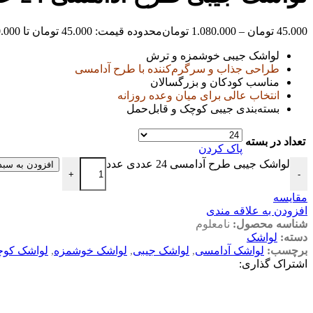
45.000
تومان
–
1.080.000
تومان
محدوده قیمت: 45.000 تومان تا 1.080.000 تومان
لواشک جیبی خوشمزه و ترش
طراحی جذاب و سرگرم‌کننده با طرح آدامسی
مناسب کودکان و بزرگسالان
انتخاب عالی برای میان وعده روزانه
بسته‌بندی جیبی کوچک و قابل‌حمل
تعداد در بسته
پاک کردن
لواشک جیبی طرح آدامسی 24 عددی عدد
افزودن به سبد
+
-
مقایسه
افزودن به علاقه مندی
شناسه محصول:
نامعلوم
دسته:
لواشک
برچسب:
لواشک آدامسی
,
لواشک جیبی
,
لواشک خوشمزه
,
لواشک کو
اشتراک گذاری:
توضیحات
توضیحات تکمیلی