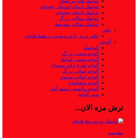
لواشک فله بین‌الملل
لواشک لایه‌ای استیکی جعبه‌ای
لواشک لایه‌ای جعبه‌ای
لواشک متالایز بزرگ
لواشک متالایز متوسط
تافی
تافی ترش با پوره سیب بی‌همتا فله‌ای
آلوچه
آلوچمک
آلوچه سسی بزرگ
آلوچه سسی کوچک
آلوچه طرح دکتر میوه‌‌ای
آلوچه لیوانی بزرگ
آلوچه لیوانی مینیون
آلوچه نوشابه‌‌ای
آلوچه وکیومی استند آویز
تمبر آلوچه
ترش مزه الان...
مقایسه