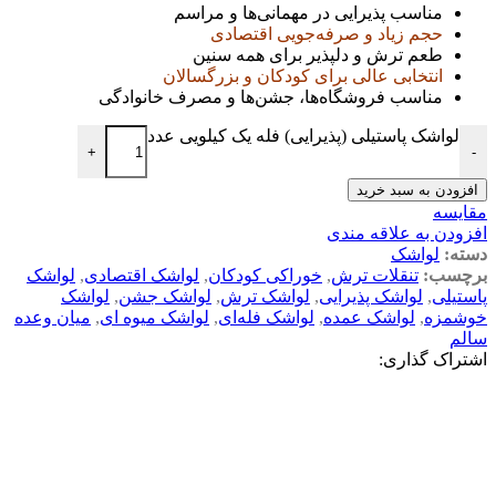
مناسب پذیرایی در مهمانی‌ها و مراسم
حجم زیاد و صرفه‌جویی اقتصادی
طعم ترش و دلپذیر برای همه سنین
انتخابی عالی برای کودکان و بزرگسالان
مناسب فروشگاه‌ها، جشن‌ها و مصرف خانوادگی
لواشک پاستیلی (پذیرایی) فله‌ یک کیلویی عدد
+
-
افزودن به سبد خرید
مقایسه
افزودن به علاقه مندی
دسته:
لواشک
برچسب:
تنقلات ترش
,
خوراکی کودکان
,
لواشک اقتصادی
,
لواشک
پاستیلی
,
لواشک پذیرایی
,
لواشک ترش
,
لواشک جشن
,
لواشک
خوشمزه
,
لواشک عمده
,
لواشک فله‌ای
,
لواشک میوه ای
,
میان وعده
سالم
اشتراک گذاری:
توضیحات
توضیحات تکمیلی
نظرات (0)
توضیحات